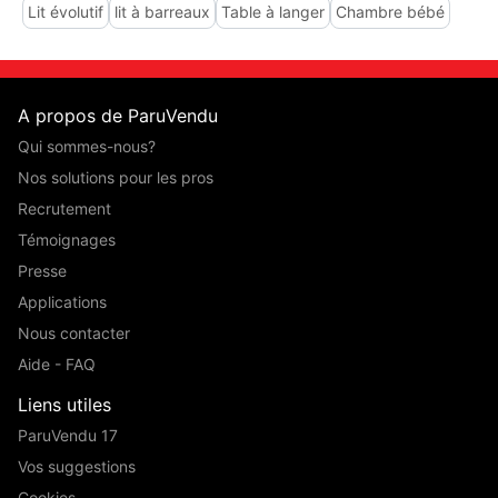
Lit évolutif
lit à barreaux
Table à langer
Chambre bébé
A propos de ParuVendu
Qui sommes-nous?
Nos solutions pour les pros
Recrutement
Témoignages
Presse
Applications
Nous contacter
Aide - FAQ
Liens utiles
ParuVendu 17
Vos suggestions
Cookies