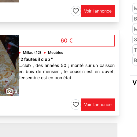
M
Voir l'annonce
B
M
S
60 €
T
Millau (12)
Meubles
"2 fauteuil club "
B
...club , des années 50 ; monté sur un caisson
en bois de merisier , le coussin est en duvet;
l'ensemble est en bon état
V
3
Voir l'annonce