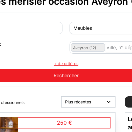
 merisier occasion Aveyron 
t
Aveyron (12)
+ de critères
rofessionnels
L
250 €
a