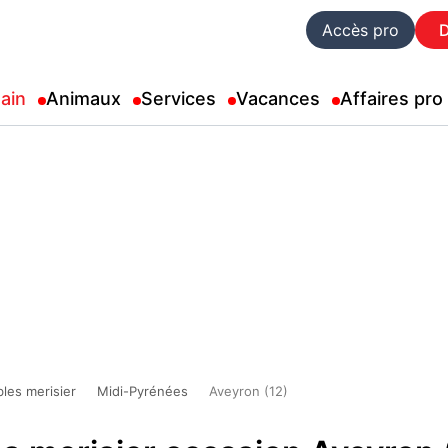
Accès pro
ain
Animaux
Services
Vacances
Affaires pro
les merisier
Midi-Pyrénées
Aveyron (12)