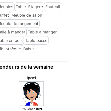
eubles
Table
Etagère
Fauteuil
uffet
Meuble de salon
euble de rangement
alle à manger
Table à manger
able en bois
Table basse
ibliothèque
Bahut
endeurs de la semaine
Susana H.
Grenoble (38)