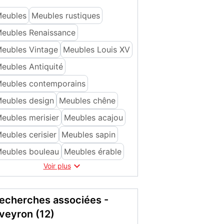
eubles
Meubles rustiques
eubles Renaissance
eubles Vintage
Meubles Louis XV
eubles Antiquité
eubles contemporains
eubles design
Meubles chêne
eubles merisier
Meubles acajou
eubles cerisier
Meubles sapin
eubles bouleau
Meubles érable

Voir plus
echerches associées -
veyron (12)