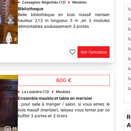
Cassagnes-Bégonhès (12)
Meubles
Bibliotheque
M
Belle bibliothèque en bois massif merisier
M
hauteur 2,13 m longueur 3 m ,en 3 modules
démontables soubassement 3 portes
M
M
3
M
Voir l'annonce
M
M
M
600 €
M
La Loubière (12)
Meubles
Ensemble meuble et table en merisier
...pour salle à manger / salon. si vous aimez le
bois massif (merisier), laissez vous tenter par ce
buffet 3 portes et 3 tiroirs
R
A
11