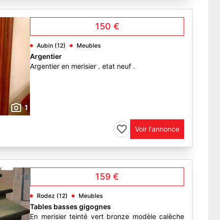
150 €
Aubin (12)
Meubles
Argentier
Argentier en merisier . etat neuf .
1
Voir l'annonce
159 €
Rodez (12)
Meubles
Tables basses gigognes
En merisier teinté vert bronze modèle calèche