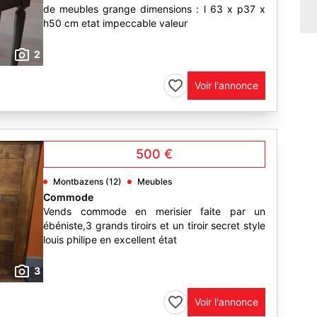
de meubles grange dimensions : l 63 x p37 x
h50 cm etat impeccable valeur
2
Voir l'annonce
500 €
Montbazens (12)
Meubles
Commode
Vends commode en merisier faite par un
ébéniste,3 grands tiroirs et un tiroir secret style
louis philipe en excellent état
3
Voir l'annonce