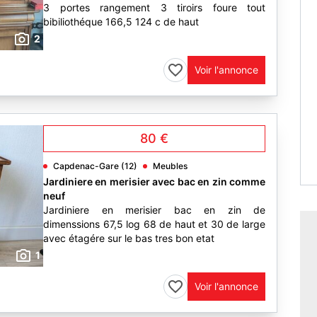
3 portes rangement 3 tiroirs foure tout
bibiliothéque 166,5 124 c de haut
2
Voir l'annonce
80 €
Capdenac-Gare (12)
Meubles
Jardiniere en merisier avec bac en zin comme
neuf
Jardiniere en merisier bac en zin de
dimenssions 67,5 log 68 de haut et 30 de large
avec étagére sur le bas tres bon etat
1
Voir l'annonce