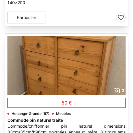
140x200
Particulier
2
50 €
Hettange-Grande (57)
Meubles
Commode pin naturel traité
Commode/chiffonnier pin naturel dimensions
83cm/35cm/h96cm poignées anneaux métal 8 tiroirs sms