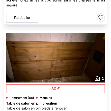
acheter chez alinéa à 700 euros sans les chaises je m'en
sépare
Particulier
2
30 €
Remiremont (88)
Meubles
Table de salon en pin brésilien
Table de salon en pin pieds a renover