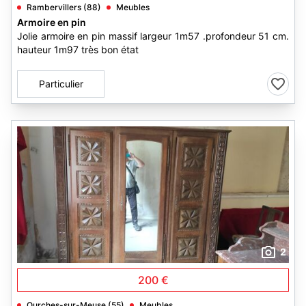
Rambervillers (88)
Meubles
Armoire en pin
Jolie armoire en pin massif largeur 1m57 .profondeur 51 cm.
hauteur 1m97 très bon état
Particulier
2
200 €
Ourches-sur-Meuse (55)
Meubles