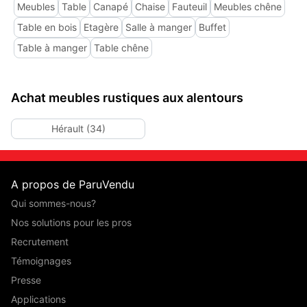
Meubles
Table
Canapé
Chaise
Fauteuil
Meubles chêne
Table en bois
Etagère
Salle à manger
Buffet
Table à manger
Table chêne
Achat meubles rustiques aux alentours
Hérault (34)
A propos de ParuVendu
Qui sommes-nous?
Nos solutions pour les pros
Recrutement
Témoignages
Presse
Applications