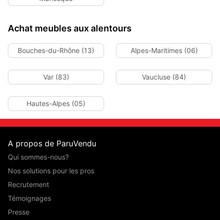
Achat meubles aux alentours
Bouches-du-Rhône (13)
Alpes-Maritimes (06)
Var (83)
Vaucluse (84)
Hautes-Alpes (05)
A propos de ParuVendu
Qui sommes-nous?
Nos solutions pour les pros
Recrutement
Témoignages
Presse