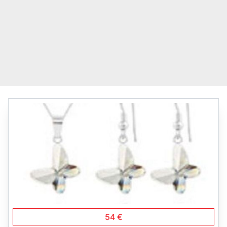
3
54 €