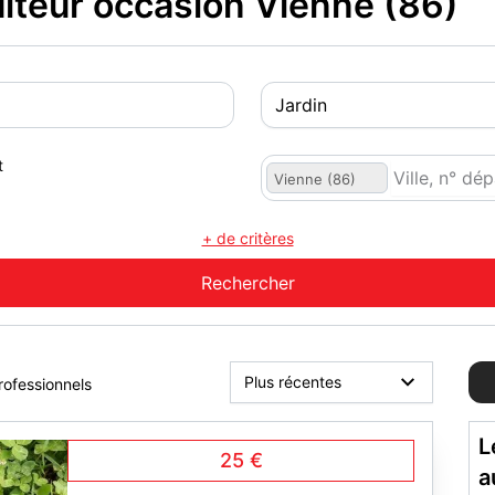
teur occasion Vienne (86)
t
Vienne (86)
+ de critères
rofessionnels
L
25 €
a