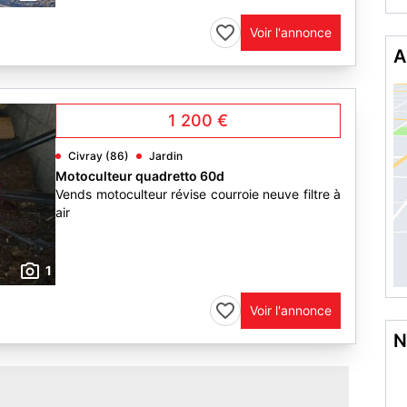
Voir l'annonce
A
1 200 €
Civray (86)
Jardin
Motoculteur quadretto 60d
Vends motoculteur révise courroie neuve filtre à
air
1
Voir l'annonce
N