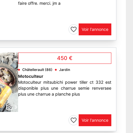
faire offre. merci. jm a
Voir l'annonce
450 €
Châtellerault (86)
Jardin
Motoculteur
Motoculteur mitsubichi power tiller ct 332 est
disponible plus une charrue semie renversee
plus une charrue a planche plus
3
Voir l'annonce