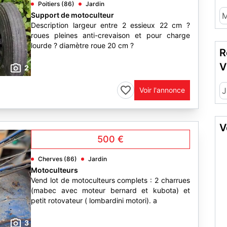
Poitiers (86)
Jardin
Support de motoculteur
M
Description largeur entre 2 essieux 22 cm ?
roues pleines anti-crevaison et pour charge
lourde ? diamètre roue 20 cm ?
R
V
2
Voir l'annonce
J
V
500 €
Cherves (86)
Jardin
Motoculteurs
Vend lot de motoculteurs complets : 2 charrues
(mabec avec moteur bernard et kubota) et
petit rotovateur ( lombardini motori). a
3