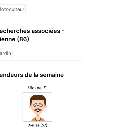
otoculteur
echerches associées -
ienne (86)
ardin
endeurs de la semaine
romance69
Oullins (69)