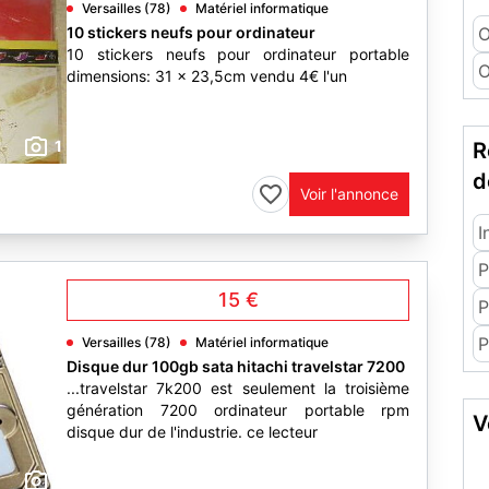
Versailles (78)
Matériel informatique
10 stickers neufs pour ordinateur
O
10 stickers neufs pour ordinateur portable
O
dimensions: 31 x 23,5cm vendu 4€ l'un
1
R
d
Voir l'annonce
I
P
15 €
P
P
Versailles (78)
Matériel informatique
Disque dur 100gb sata hitachi travelstar 7200
...travelstar 7k200 est seulement la troisième
génération 7200 ordinateur portable rpm
V
disque dur de l'industrie. ce lecteur
1