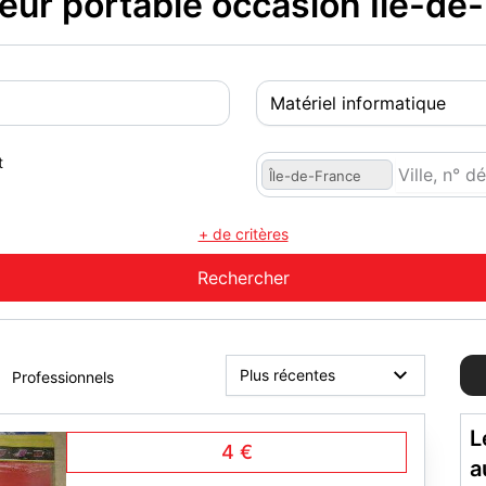
eur portable occasion Île-de
t
Île-de-France
+ de critères
Professionnels
L
4 €
a