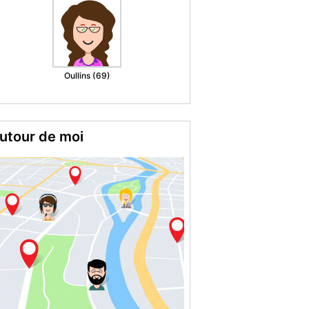
Flers En
Escrebieux (59)
utour de moi