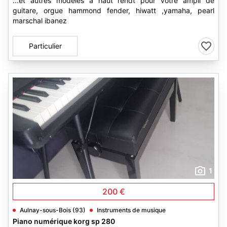
...et autres modèles à haut rendt pour votre ampli de
guitare, orgue hammond fender, hiwatt ,yamaha, pearl
marschal ibanez
Particulier
1
200 €
Aulnay-sous-Bois (93)
Instruments de musique
Piano numérique korg sp 280