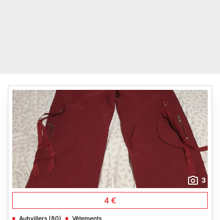
3
4 €
Aubvillers (80)
Vêtements