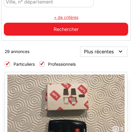
+ de critères
29 annonces
Particuliers
Professionnels
2