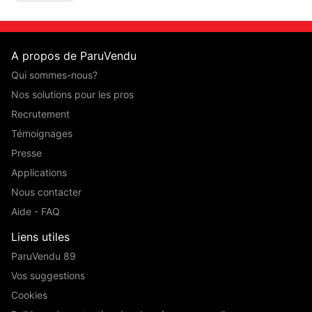
A propos de ParuVendu
Qui sommes-nous?
Nos solutions pour les pros
Recrutement
Témoignages
Presse
Applications
Nous contacter
Aide - FAQ
Liens utiles
ParuVendu 89
Vos suggestions
Cookies