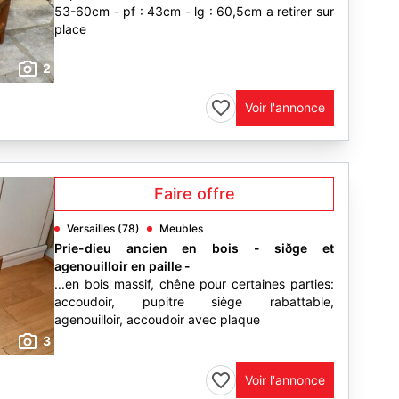
53-60cm - pf : 43cm - lg : 60,5cm a retirer sur
place
2
Voir l'annonce
Faire offre
Versailles (78)
Meubles
Prie-dieu ancien en bois - siðge et
agenouilloir en paille -
...en bois massif, chêne pour certaines parties:
accoudoir, pupitre siège rabattable,
agenouilloir, accoudoir avec plaque
3
Voir l'annonce