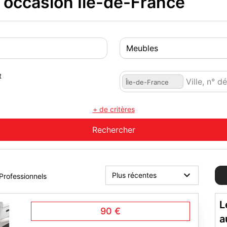
 occasion Île-de-France
t
Île-de-France
+ de critères
Professionnels
L
90 €
a