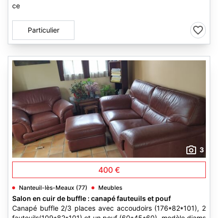
ce
Particulier
3
400 €
Nanteuil-lès-Meaux (77)
Meubles
Salon en cuir de buffle : canapé fauteuils et pouf
Canapé buffle 2/3 places avec accoudoirs (176*82*101), 2
fauteuils(109*82*101) et un pouf (60*45*60). modèle diams