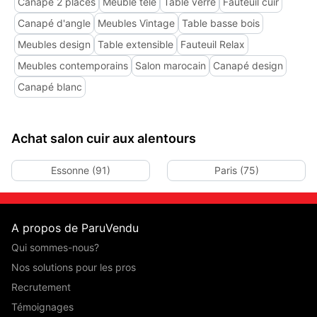
Canapé 2 places
Meuble télé
Table verre
Fauteuil cuir
Canapé d'angle
Meubles Vintage
Table basse bois
Meubles design
Table extensible
Fauteuil Relax
Meubles contemporains
Salon marocain
Canapé design
Canapé blanc
Achat salon cuir aux alentours
Essonne (91)
Paris (75)
A propos de ParuVendu
Qui sommes-nous?
Nos solutions pour les pros
Recrutement
Témoignages