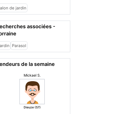
alon de jardin
echerches associées -
orraine
ardin
Parasol
endeurs de la semaine
romance69
Oullins (69)