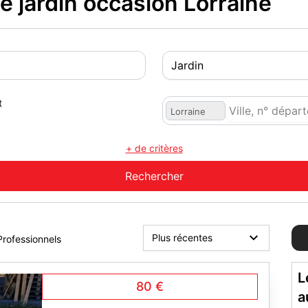
 jardin occasion Lorraine
t
Lorraine
+ de critères
Professionnels
L
80 €
a