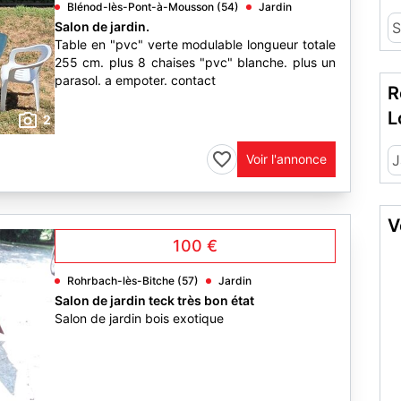
Blénod-lès-Pont-à-Mousson (54)
Jardin
Salon de jardin.
S
Table en "pvc" verte modulable longueur totale
255 cm. plus 8 chaises "pvc" blanche. plus un
parasol. a empoter. contact
R
L
2
Voir l'annonce
J
V
100 €
Rohrbach-lès-Bitche (57)
Jardin
Salon de jardin teck très bon état
Salon de jardin bois exotique
1