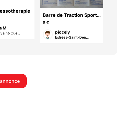
ressotherapie
Barre de Traction Sport
SAC DE 
avec notice Longueur
LES GA
8 €
18 €
ia M
maxi 92 cm Long
pjocely
Virg
Saint-Oue...
Estrées-Saint-Den...
Coyo
 annonce