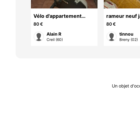
 AVEC
Vélo d'appartement
rameur neuf j
Domyos VM 430
80 €
80 €
Alain R
tinnou
Creil (60)
Breny (02)
Un objet d'oc