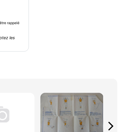
être rappelé
ptez les
arrow_forward_ios