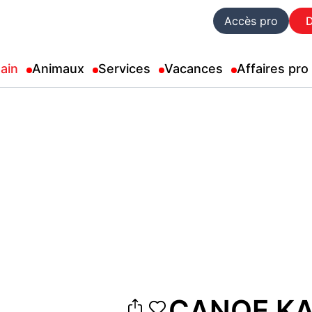
Accès pro
ain
Animaux
Services
Vacances
Affaires pro
CANOE KAY