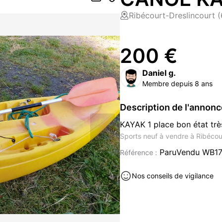
Ribécourt-Dreslincourt 
200 €
Daniel g.
Membre depuis 8 ans
Description de l'annon
KAYAK 1 place bon état trè
Sports neuf à vendre à Ribécou
ParuVendu WB1
Référence :
Nos conseils de vigilance