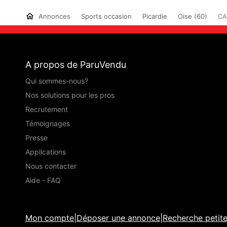
Annonces
Sports occasion
Picardie
Oise (60)
CA
A propos de ParuVendu
Qui sommes-nous?
Nos solutions pour les pros
Recrutement
Témoignages
Presse
Applications
Nous contacter
Aide - FAQ
Mon compte
|
Déposer une annonce
|
Recherche petit