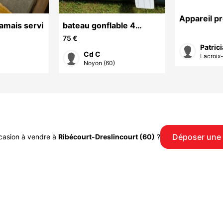
Appareil p
amais servi
bateau gonflable 4
personnes
75 €
Patric
Cd C
Lacroix-
Noyon (60)
Déposer une
casion à vendre à
Ribécourt-Dreslincourt (60)
?