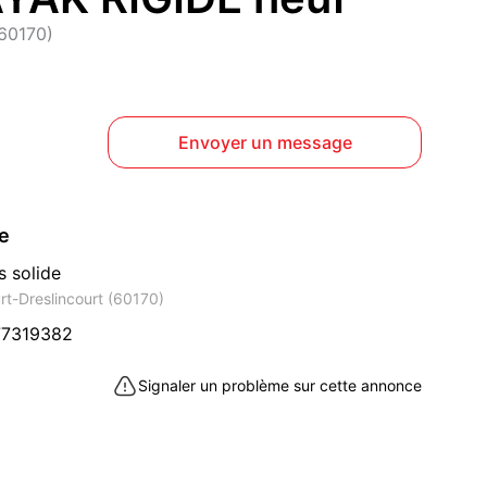
(60170)
Envoyer un message
ce
s solide
rt-Dreslincourt (60170)
77319382
Signaler un problème sur cette annonce