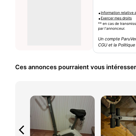
•
Information relative
•
Exercer mes droits
** en cas de transmis
par l'annonceur.
Un compte ParuVen
CGU et la Politique 
Ces annonces pourraient vous intéresse
arrow_back_ios