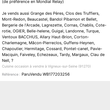
(de préférence en Mondial Relay)
Je vends aussi Grange des Pères, Clos des Truffiers,
Mont-Redon, Beaucastel, Bandol Pibarnon et Bellet,
Bergerie de l'Arcade, Lagrezette, Cornas, Chablis, Cote-
rotie, OGIER, Belle-helene, Guigal, Landonne, Turque,
Ventoux BACCHUS, Allary Haut-Brion, Corton-
Charlemagne, Mâcon-Pierreclos, Guffens-Heynen,
Chapoutier, Hermitage, Cossard, Pontet-canet, Pavie-
Macquin, Faiveley, Echezeaux, Tardy, Margaux, Clau de
Nell, ?
Cuisine occasion à vendre à Vigneux-sur-Seine (91270)
ParuVendu WB177203256
Référence :