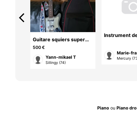
arrow_back_ios
Instrument d
ANISTE
Guitare squiers super
sonic
500 €
Marie-fra
Yann-mikael T
Mercury (7
Sillingy (74)
Piano
ou
Piano dro