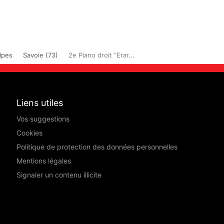
lpes
Savoie (73)
2e Piano droit "Erar...
Liens utiles
Vos suggestions
Cookies
Politique de protection des données personnelles
Mentions légales
Signaler un contenu illicite