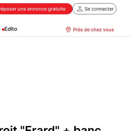
Déposer
une annonce gratuite
Se connecter
Edito
Près de chez vous
roit "Erard" + banc