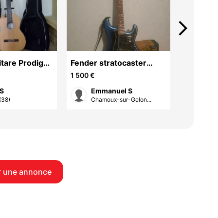
arrow_forward_ios
itare Prodige
Fender stratocaster
BANQUE
4
darknight american pro 2
YAMAH
1 500 €
35 €
 S
Emmanuel S
cam
(38)
Chamoux-sur-Gelon...
Gren
 une annonce