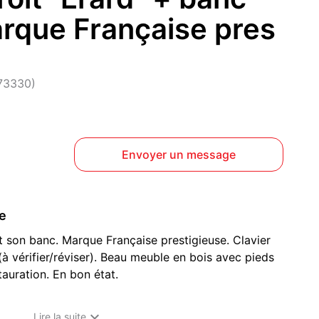
arque Française pres
(73330)
Envoyer un message
ce
t son banc. Marque Française prestigieuse. Clavier
à vérifier/réviser). Beau meuble en bois avec pieds
tauration. En bon état.

Lire la suite