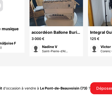
e musique
accordéon Ballone Burini
Integral Gu
96 basses
Primera 4/
3 000 €
125 €
nã§oise F
Nadine V
Victor
3)
Saint-Pierre-d'Al...
Corenc 
Déposer
it
d'occasion à vendre à
Le Pont-de-Beauvoisin (73)
?