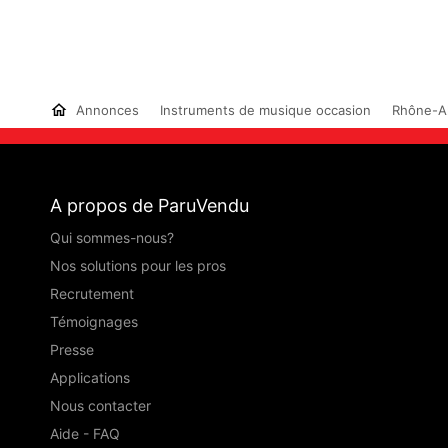
Annonces
Instruments de musique occasion
Rhône-A
A propos de ParuVendu
Qui sommes-nous?
Nos solutions pour les pros
Recrutement
Témoignages
Presse
Applications
Nous contacter
Aide - FAQ