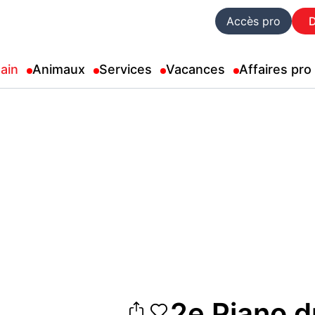
Accès pro
ain
Animaux
Services
Vacances
Affaires pro
2e Piano d