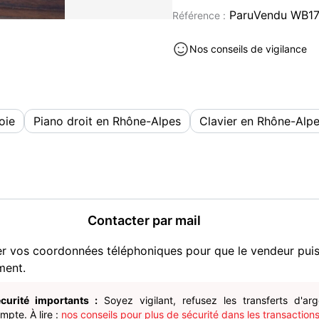
ParuVendu WB1
Référence :
Piano non accordé, à révis
Non testé récemment
Nos conseils de vigilance
Vendu en l'état
? Visible à Pont-de-Beauvo
oie
Piano droit en Rhône-Alpes
Clavier en Rhône-Alp
? Déplacement uniquement s
? Merci de prévoir le trans
? Pas de réservation ? prem
100e a débattre.
Contacter par mail
Instruments de musique occasi
er vos coordonnées téléphoniques pour que le vendeur pui
ment.
curité importants :
Soyez vigilant, refusez les transferts d'ar
pte. À lire :
nos conseils pour plus de sécurité dans les transactions