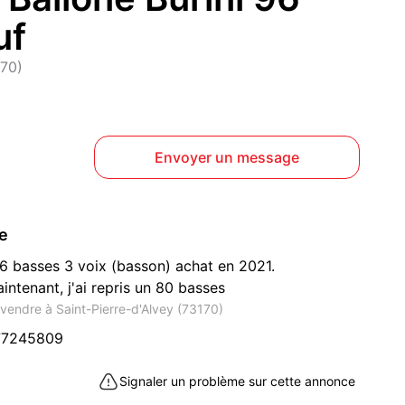
uf
170)
Envoyer un message
ce
96 basses 3 voix (basson) achat en 2021.
ntenant, j'ai repris un 80 basses
vendre à Saint-Pierre-d'Alvey (73170)
77245809
Signaler un problème sur cette annonce