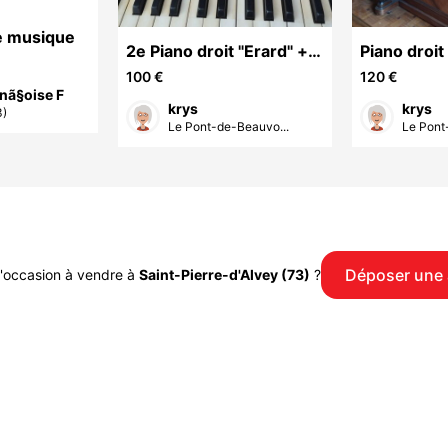
e musique
2e Piano droit "Erard" +
Piano droit
banc inclus - Marque
banc inclu
100 €
120 €
nã§oise F
Française pres
Française p
krys
krys
3)
Le Pont-de-Beauvo...
Le Pont
Déposer une
'occasion à vendre à
Saint-Pierre-d'Alvey (73)
?