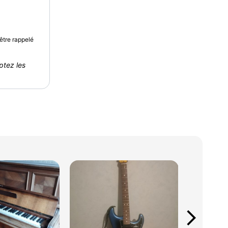
être rappelé
ptez les
arrow_forward_ios