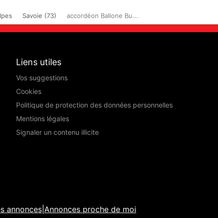
lpes
Savoie (73)
accordéon Ballone Bu...
Liens utiles
Vos suggestions
Cookies
Politique de protection des données personnelles
Mentions légales
Signaler un contenu illicite
es annonces
|
Annonces proche de moi