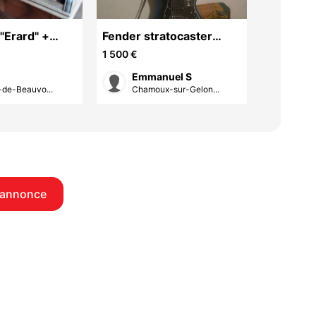
 "Erard" +
Fender stratocaster
Guitare 
s - Marque
darknight american pro 2
sonic
1 500 €
500 €
restig
Emmanuel S
Yan
-de-Beauvo...
Chamoux-sur-Gelon...
Silli
 annonce