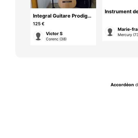
Instrument d
 super
Integral Guitare Prodige
Primera 4/4
125 €
Marie-fra
 T
Victor S
Mercury (7
Corenc (38)
Accordéon
d