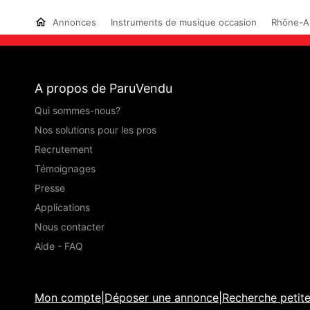
Annonces
Instruments de musique occasion
Rhône-A
A propos de ParuVendu
Qui sommes-nous?
Nos solutions pour les pros
Recrutement
Témoignages
Presse
Applications
Nous contacter
Aide - FAQ
Mon compte
|
Déposer une annonce
|
Recherche petit