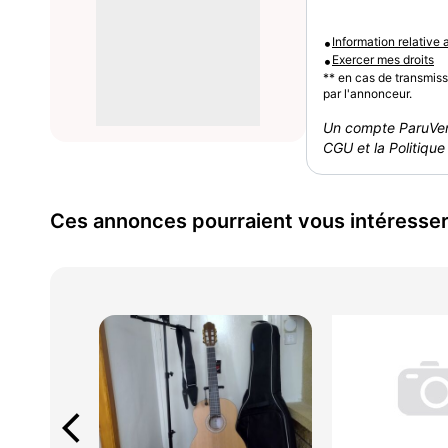
•
Information relative
•
Exercer mes droits
** en cas de transmis
par l'annonceur.
Un compte ParuVen
CGU et la Politique 
Ces annonces pourraient vous intéresse
arrow_back_ios