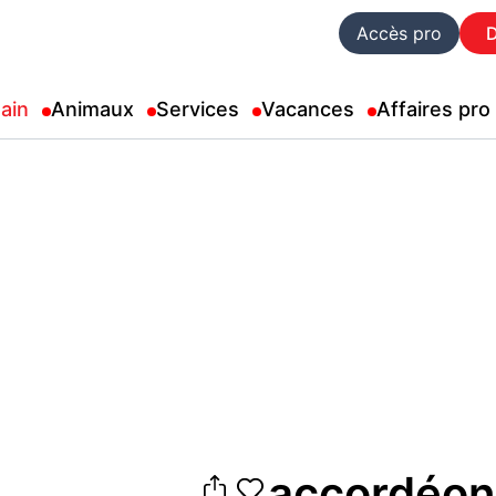
Accès pro
ain
Animaux
Services
Vacances
Affaires pro
accordéon 