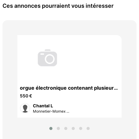
Ces annonces pourraient vous intéresser
pia
120
orgue électronique contenant plusieurs
sonorités
550 €
Chantal L
Monnetier-Mornex ...