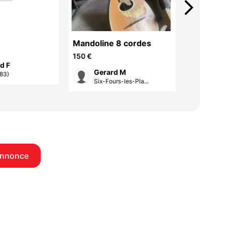
arrow_forward_ios
Mandoline 8 cordes
Guitare
150 €
370 €
d F
Gerard M
130
(83)
Six-Fours-les-Pla...
Six-F
annonce