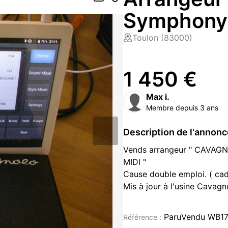
Symphony 
Toulon (83000)
1 450 €
Max i.
Membre depuis 3 ans
Description de l'annon
Vends arrangeur " CAVAGN
MIDI "
Cause double emploi. ( cade
Mis à jour à l'usine Cavagn
Instruments de musique à vend
ParuVendu WB1
Référence :