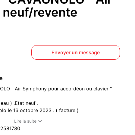
neuf/revente
Envoyer un message
ce
OLO " Air Symphony pour accordéon ou clavier "
au ) .Etat neuf .
olo le 16 octobre 2023 . ( facture )
re à Toulon (83000)

Lire la suite
72581780