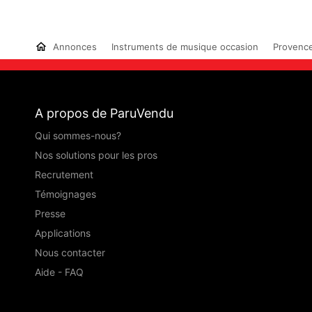
Annonces
Instruments de musique occasion
Provence
A propos de ParuVendu
Qui sommes-nous?
Nos solutions pour les pros
Recrutement
Témoignages
Presse
Applications
Nous contacter
Aide - FAQ