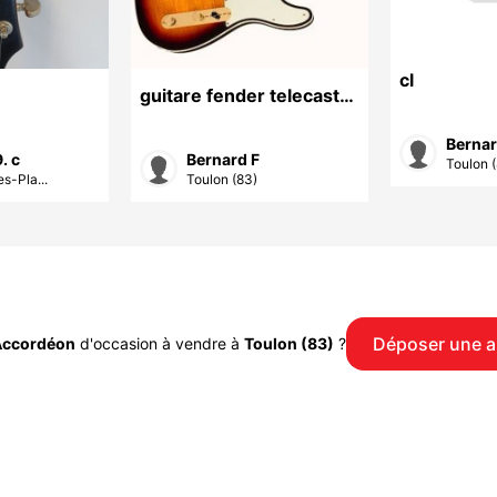
cl
guitare fender telecaster
année 2000
Bernar
. c
Bernard F
Toulon 
s-Pla...
Toulon (83)
Déposer une 
Accordéon
d'occasion à vendre à
Toulon (83)
?