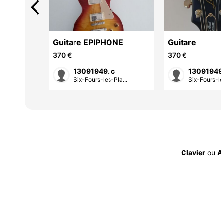
arrow_back_ios
Guitare EPIPHONE
Guitare
370 €
370 €
13091949. c
13091949
la...
Six-Fours-les-Pla...
Six-Fours-le
Clavier
ou