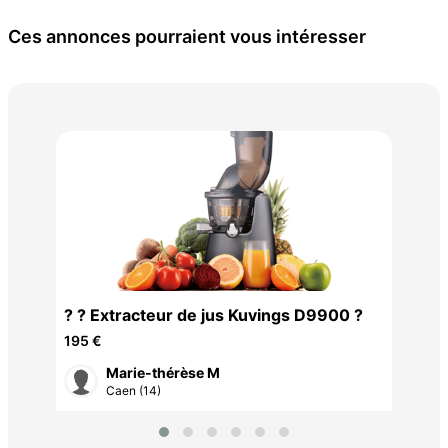
Ces annonces pourraient vous intéresser
Bar
? ? Extracteur de jus Kuvings D9900 ?
l'e
35 
195 €
Marie-thérèse M
Caen (14)