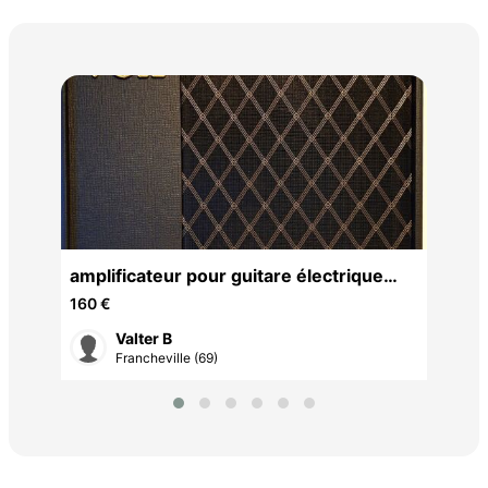
Méc
40 
amplificateur pour guitare électrique
Vox VT40X (40 W)
160 €
Valter B
Francheville (69)