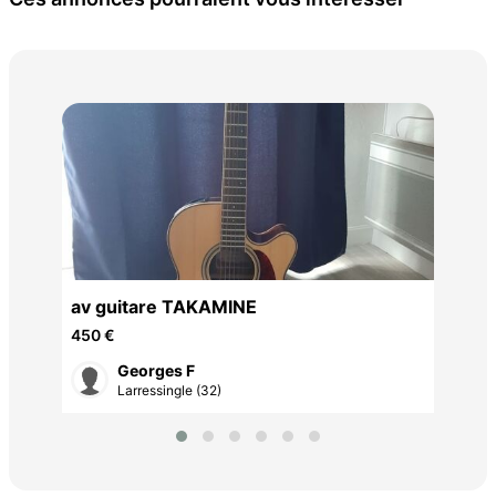
Pia
450
av guitare TAKAMINE
450 €
Georges F
Larressingle (32)