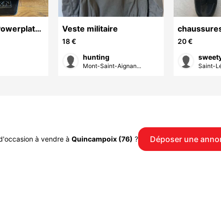
Powerplate
Veste militaire
chaussures
Shimano
18 €
20 €
hunting
sweet
Mont-Saint-Aignan...
Saint-L
Déposer une anno
d'occasion à vendre à
Quincampoix (76)
?