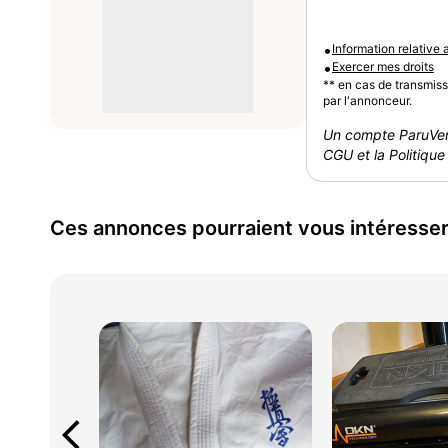
•
Information relative
•
Exercer mes droits
** en cas de transmis
par l'annonceur.
Un compte ParuVen
CGU et la Politique 
Ces annonces pourraient vous intéresse
arrow_back_ios