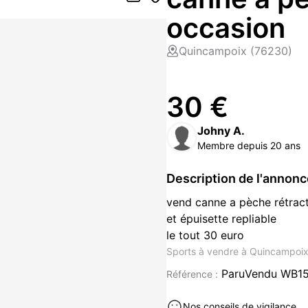
occasion
Quincampoix (76230)
30 €
Johny A.
Membre depuis 20 ans
Description de l'annon
vend canne a pèche rétract
et épuisette repliable
le tout 30 euro
Sports à vendre à Quincampoi
ParuVendu WB1
Référence :
Nos conseils de vigilance