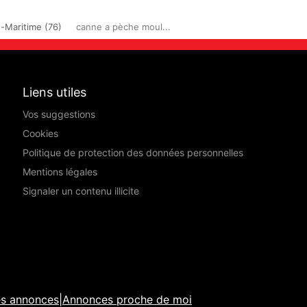
-Maritime (76)
canne a pèche moul...
Liens utiles
Vos suggestions
Cookies
Politique de protection des données personnelles
Mentions légales
Signaler un contenu illicite
es annonces
|
Annonces proche de moi