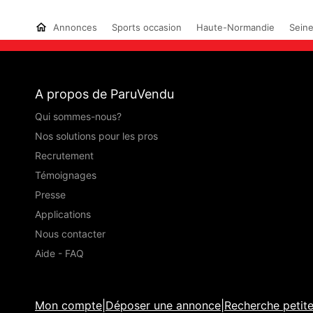
Annonces
Sports occasion
Haute-Normandie
Seine
A propos de ParuVendu
Qui sommes-nous?
Nos solutions pour les pros
Recrutement
Témoignages
Presse
Applications
Nous contacter
Aide - FAQ
Mon compte
|
Déposer une annonce
|
Recherche petit