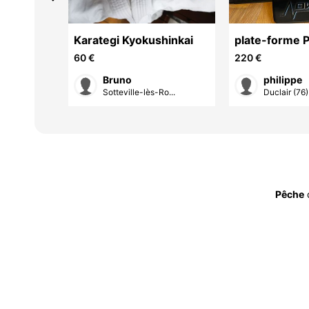
me homme
Karategi Kyokushinkai
plate-forme 
marque DKN
60 €
220 €
Bruno
philippe
o...
Sotteville-lès-Ro...
Duclair (76)
Pêche