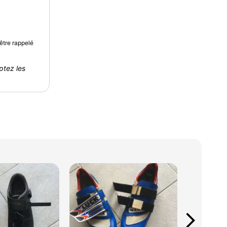
être rappelé
ptez les
arrow_forward_ios