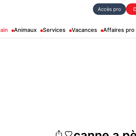
Accès pro
ain
Animaux
Services
Vacances
Affaires pro
canne a p