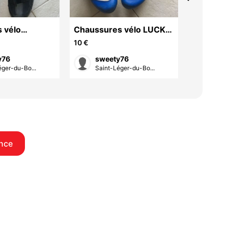
 vélo
Chaussures vélo LUCK
tenue d
MEGA
10 €
45 €
y76
sweety76
Mon
éger-du-Bo...
Saint-Léger-du-Bo...
Sotte
nce