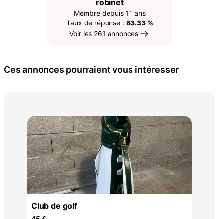
robinet
Membre depuis 11 ans
Taux de réponse :
83.33 %
Voir les 261 annonces
Ces annonces pourraient vous intéresser
Lot
200
Club de golf
45 €