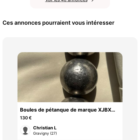
Ces annonces pourraient vous intéresser
PIG
0,0
Boules de pétanque de marque XJBX
triplette 75/710
130 €
Christian L
Gravigny (27)