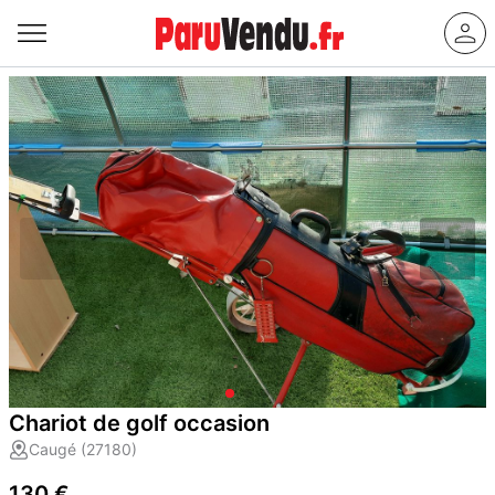
Chariot de golf occasion
Caugé (27180)
130 €