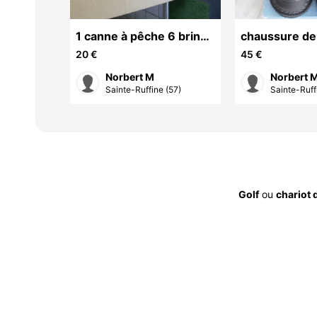
ulinet
1 canne à pêche 6 brins
chaussure de
GARBOLINO
neuve
20 €
45 €
Norbert M
Norbert 
(57)
Sainte-Ruffine (57)
Sainte-Ruff
Golf
ou
chariot 