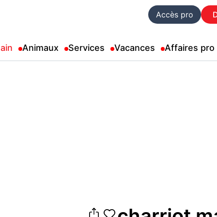
Accès pro
ain
Animaux
Services
Vacances
Affaires pro
charriot m