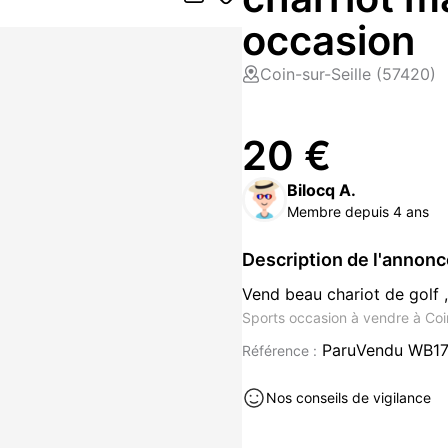
occasion
Coin-sur-Seille (57420)
20 €
Bilocq A.
Membre depuis 4 ans
Description de l'annon
Vend beau chariot de golf ,
Sports occasion à vendre à Coi
ParuVendu WB1
Référence :
Nos conseils de vigilance