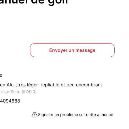
Envoyer un message
ce
en Alu. ,très léger ,repliable et peu encombrant
n-sur-Seille (57420)
74094888
Signaler un problème sur cette annonce