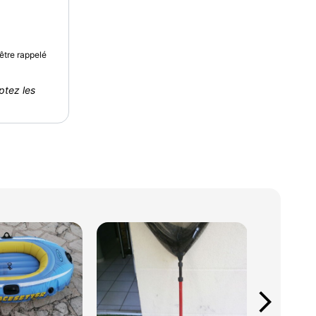
être rappelé
ptez les
arrow_forward_ios