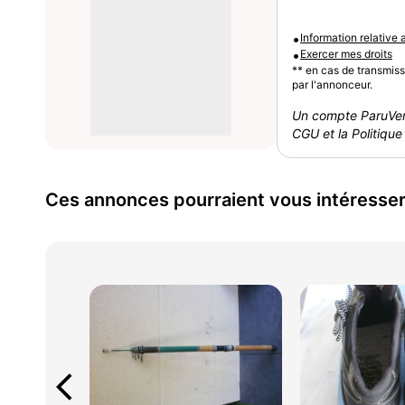
•
Information relative
•
Exercer mes droits
** en cas de transmis
par l'annonceur.
Un compte ParuVen
CGU et la Politique 
Ces annonces pourraient vous intéresse
arrow_back_ios