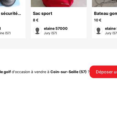
 sécurité
Sac sport
Bateau gon
8 €
10 €
M
elaine 57000
elaine
ine (57)
Jury (57)
Jury (57
Déposer u
de golf
d'occasion à vendre à
Coin-sur-Seille (57)
?