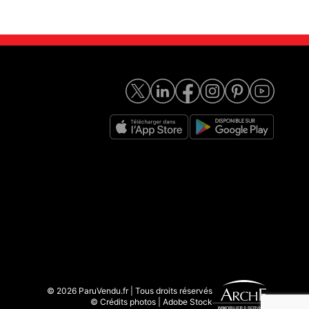
© 2026 ParuVendu.fr | Tous droits réservés
© Crédits photos | Adobe Stock