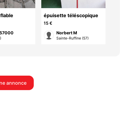
flable
épuisette téléscopique
1 canne 
MITCHE
15 €
35 €
 57000
Norbert M
Nor
)
Sainte-Ruffine (57)
Sain
ne annonce