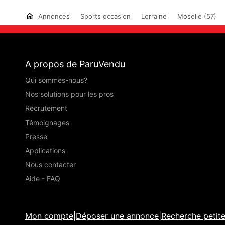
Annonces
Sports occasion
Lorraine
Moselle (57)
A propos de ParuVendu
Qui sommes-nous?
Nos solutions pour les pros
Recrutement
Témoignages
Presse
Applications
Nous contacter
Aide - FAQ
Mon compte
|
Déposer une annonce
|
Recherche petit