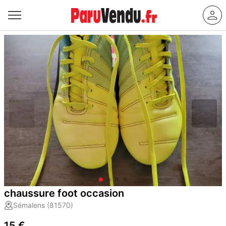
chaussure foot occasion
Sémalens (81570)
15 €