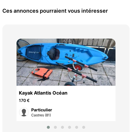
Ces annonces pourraient vous intéresser
Tab
de 
750
imé
Kayak Atlantis Océan
170 €
Particulier
Castres (81)