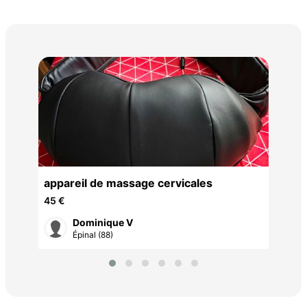
Cas
Vin
15 
Br
appareil de massage cervicales
45 €
Dominique V
Épinal (88)