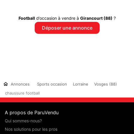
Football
d’occasion à vendre à
Girancourt (88)
?
Déposer une annonce
Annonces
Sports occasion
Lorraine
Vosges (88)
chaussure football
A propos de ParuVendu
Qui sommes-nous?
Nos solutions pour les pros