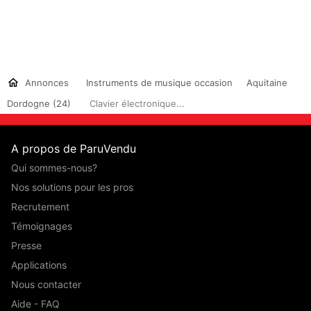
Annonces
Instruments de musique occasion
Aquitaine
Dordogne (24)
Clavier électronique...
A propos de ParuVendu
Qui sommes-nous?
Nos solutions pour les pros
Recrutement
Témoignages
Presse
Applications
Nous contacter
Aide - FAQ