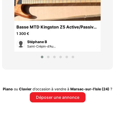
Basse MTD Kingston Z5 Active/Passive
Customisée
1 300 €
Stéphane B
Saint-Crépin-d'Au...
Piano
ou
Clavier
d’occasion à vendre à
Marsac-sur-l'Isle (24)
?
Déposer une annonce