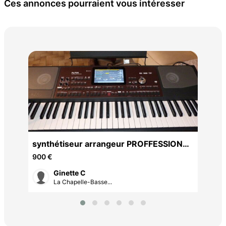
Ces annonces pourraient vous intéresser
Alt
100W
synthétiseur arrangeur PROFFESSIONEL
NEUF KORG PA 700
900 €
Ginette C
La Chapelle-Basse...