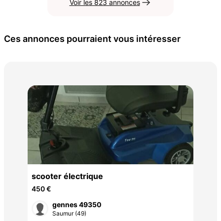
Voir les 823 annonces
Ces annonces pourraient vous intéresser
TR
10 
scooter électrique
450 €
gennes 49350
Saumur (49)