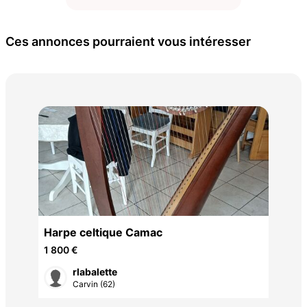
Ces annonces pourraient vous intéresser
Gui
Spi
400
Harpe celtique Camac
1 800 €
rlabalette
Carvin (62)