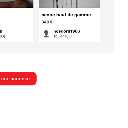
canne haut de gamme
feu arti
de surf casting Tubertini
340 €
50 €
kima
B
nosgord1966
Bru
(83)
Toulon (83)
Toul
 une annonce