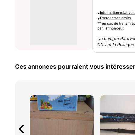
•
Information relative
•
Exercer mes droits
** en cas de transmis
par l'annonceur.
Un compte ParuVen
CGU et la Politique 
Ces annonces pourraient vous intéresse
arrow_back_ios