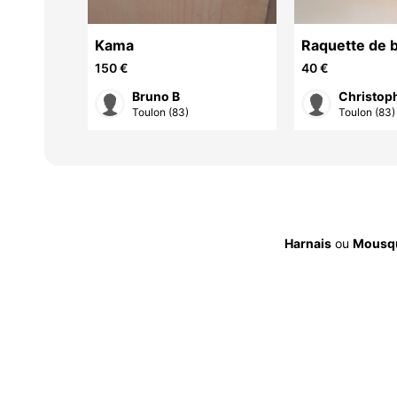
Kama
Raquette de 
marque BAB
150 €
40 €
Satelite Gravi
Bruno B
Christop
Toulon (83)
Toulon (83)
Harnais
ou
Mousq