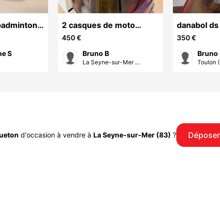
badminton
2 casques de moto
danabol ds
OLAT
SHOEI M et S avec
450 €
350 €
ty 74
intercom
he S
Bruno B
Bruno 
La Seyne-sur-Mer ...
Toulon 
Déposer
ueton
d'occasion à vendre à
La Seyne-sur-Mer (83)
?