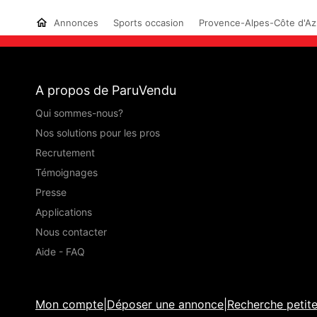
Annonces
Sports occasion
Provence-Alpes-Côte d'Az
A propos de ParuVendu
Qui sommes-nous?
Nos solutions pour les pros
Recrutement
Témoignages
Presse
Applications
Nous contacter
Aide - FAQ
Mon compte
|
Déposer une annonce
|
Recherche petit