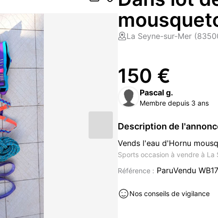
mousqueto
La Seyne-sur-Mer (8350
150 €
Pascal g.
Membre depuis 3 ans
Description de l'annon
Vends l'eau d'Hornu mousq
Sports occasion à vendre à La
ParuVendu WB1
Référence :
Nos conseils de vigilance