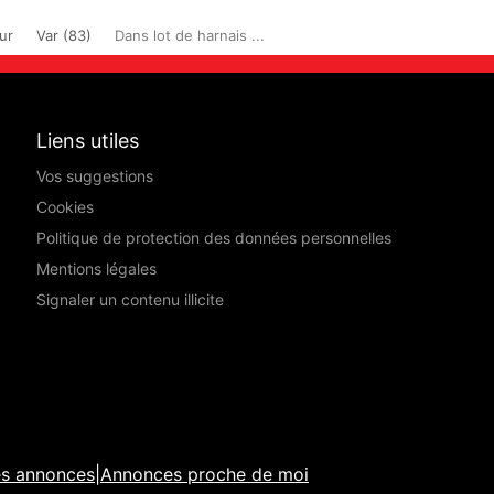
ur
Var (83)
Dans lot de harnais ...
Liens utiles
Vos suggestions
Cookies
Politique de protection des données personnelles
Mentions légales
Signaler un contenu illicite
es annonces
|
Annonces proche de moi