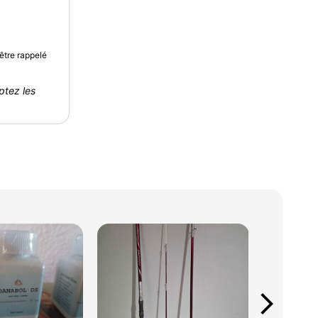
être rappelé
ptez les
arrow_forward_ios