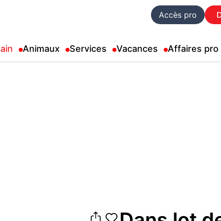
Accès pro
ain
Animaux
Services
Vacances
Affaires pro
Dans lot d