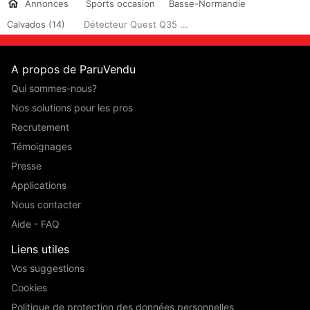
Annonces
Sports occasion
Basse-Normandie
Calvados (14)
Détecteur Quest Q35 ...
A propos de ParuVendu
Qui sommes-nous?
Nos solutions pour les pros
Recrutement
Témoignages
Presse
Applications
Nous contacter
Aide - FAQ
Liens utiles
Vos suggestions
Cookies
Politique de protection des données personnelles