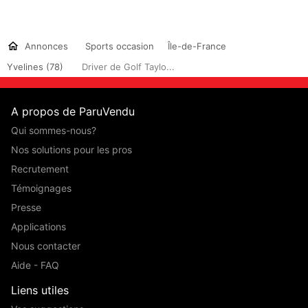
Annonces
Sports occasion
Île-de-France
Yvelines (78)
Driver de Golf Taylo...
A propos de ParuVendu
Qui sommes-nous?
Nos solutions pour les pros
Recrutement
Témoignages
Presse
Applications
Nous contacter
Aide - FAQ
Liens utiles