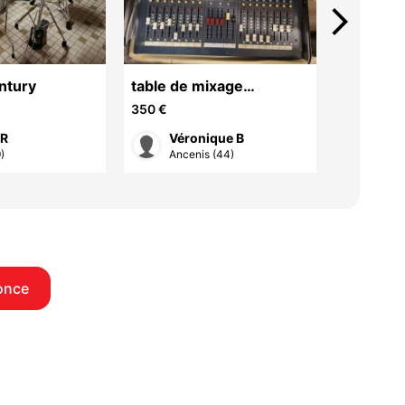
arrow_forward_ios
ntury
table de mixage
guitare 
soundcraft LX7 16 voies
violin s
350 €
700 €
ampli
 R
Véronique B
Vér
)
Ancenis (44)
Ance
once