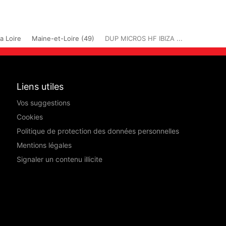
a Loire
Maine-et-Loire (49)
DUP MICROS HF IBIZA ...
Liens utiles
Vos suggestions
Cookies
Politique de protection des données personnelles
Mentions légales
Signaler un contenu illicite