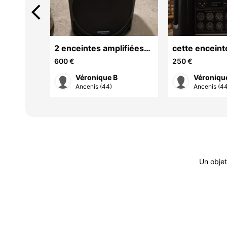
arrow_back_ios
piphone
2 enceintes amplifiées
cette encein
avec son
Mackie SM 450 ( made
300 watts + 
600 €
250 €
in Italie )
Véronique B
Véroniqu
Ancenis (44)
Ancenis (4
Un objet