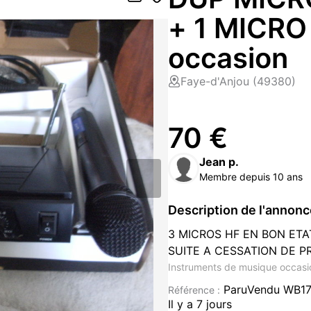
+ 1 MICR
occasion
Faye-d'Anjou (49380)
70 €
Jean p.
Membre depuis 10 ans
Description de l'annon
3 MICROS HF EN BON ET
SUITE A CESSATION DE P
Instruments de musique occasi
ParuVendu WB1
Référence :
Il y a 7 jours