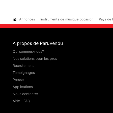
Annonces
Instruments de musique occasion
Pays de l
A propos de ParuVendu
Qui sommes-nous?
Nos solutions pour les pros
Recrutement
Témoignages
Presse
Applications
Nous contacter
Aide - FAQ