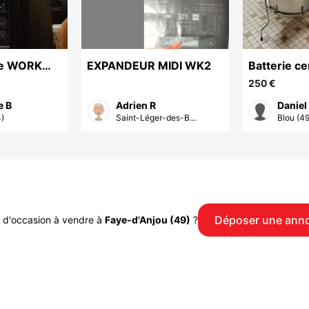
te WORK
EXPANDEUR MIDI WK2
Batterie ce
100W aigu,
250 €
e B
Adrien R
Daniel
4)
Saint-Léger-des-B...
Blou (49
Déposer une ann
 d'occasion à vendre à
Faye-d'Anjou (49)
?