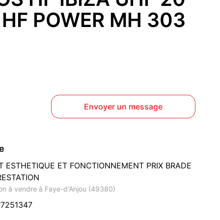
O HF POWER MH 303
Envoyer un message
ce
AT ESTHETIQUE ET FONCTIONNEMENT PRIX BRADE
RESTATION
on à vendre à Faye-d'Anjou (49380)
77251347