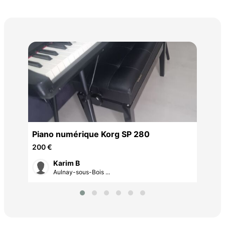
pia
750
Piano numérique Korg SP 280
200 €
Karim B
Aulnay-sous-Bois ...