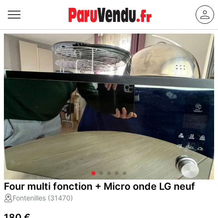
Four multi fonction + Micro onde LG neuf
Fontenilles (31470)
180 €