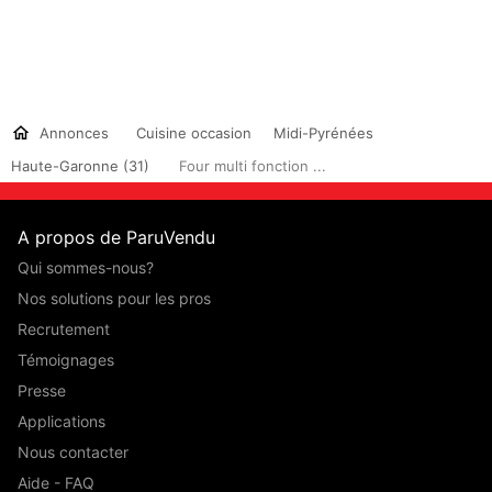
Annonces
Cuisine occasion
Midi-Pyrénées
Haute-Garonne (31)
Four multi fonction ...
A propos de ParuVendu
Qui sommes-nous?
Nos solutions pour les pros
Recrutement
Témoignages
Presse
Applications
Nous contacter
Aide - FAQ