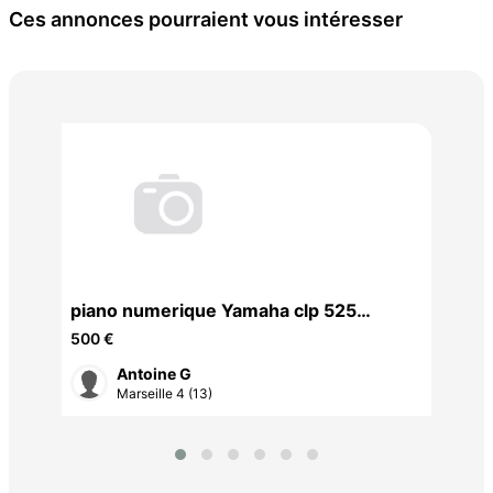
Ces annonces pourraient vous intéresser
piano numerique Yamaha clp 525
pia
clavinova
cla
500 €
600
Antoine G
Marseille 4 (13)