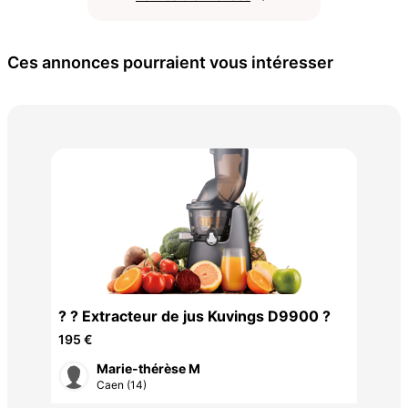
Ces annonces pourraient vous intéresser
Bar
? ? Extracteur de jus Kuvings D9900 ?
l'e
35 
195 €
Marie-thérèse M
Caen (14)