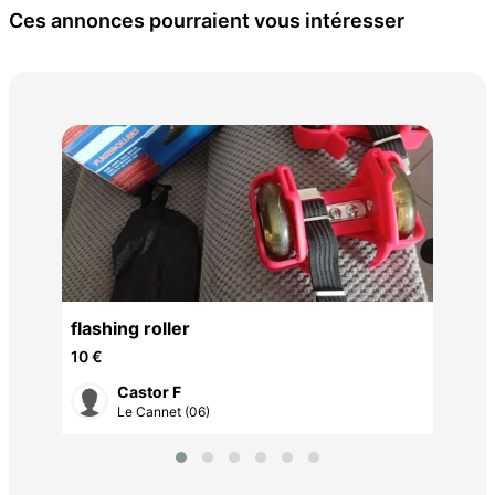
Ces annonces pourraient vous intéresser
pow
6 €
flashing roller
10 €
Castor F
Le Cannet (06)