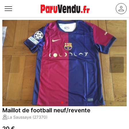
Maillot de football neuf/revente
La Saussaye (27370)
20 €