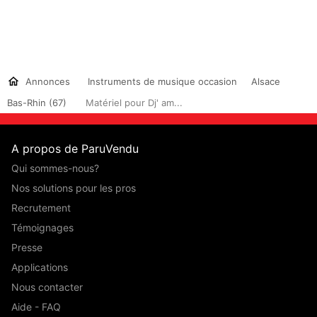
Annonces
Instruments de musique occasion
Alsace
Bas-Rhin (67)
Matériel pour Dj' am...
A propos de ParuVendu
Qui sommes-nous?
Nos solutions pour les pros
Recrutement
Témoignages
Presse
Applications
Nous contacter
Aide - FAQ