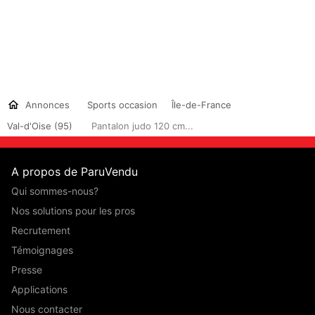
Annonces
Sports occasion
Île-de-France
Val-d'Oise (95)
Pantalon judo 120 cm...
A propos de ParuVendu
Qui sommes-nous?
Nos solutions pour les pros
Recrutement
Témoignages
Presse
Applications
Nous contacter