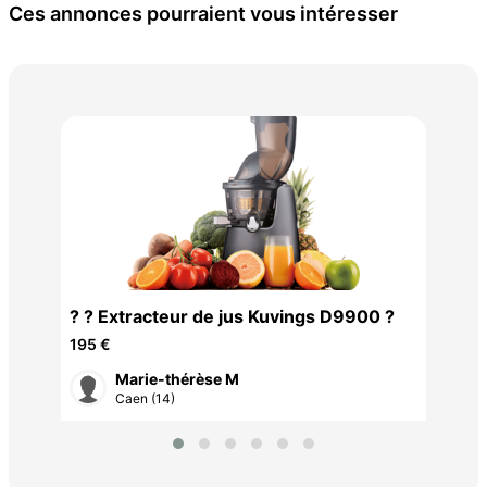
Ces annonces pourraient vous intéresser
Bar
? ? Extracteur de jus Kuvings D9900 ?
l'e
35 
195 €
Marie-thérèse M
Caen (14)