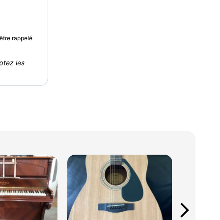
être rappelé
ptez les
arrow_forward_ios