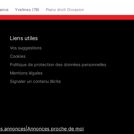
rance
Yvelines (78)
Piano droit Occasion
Liens utiles
Vos suggestions
Cookies
Politique de protection des données personnelles
Mentions légales
Signaler un contenu illicite
es annonces
|
Annonces proche de moi