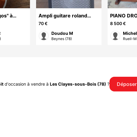
os" à
Ampli guitare roland
PIANO DR
p....
cube 10gx
126
70 €
8 500 €
C
Doudou M
Miche
)
Beynes (78)
Rueil-M
Déposer
it
d'occasion à vendre à
Les Clayes-sous-Bois (78)
?