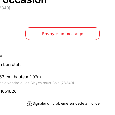
78340)
Envoyer un message
ce
n bon état.
 52 cm, hauteur 1.07m
on à vendre à Les Clayes-sous-Bois (78340)
1051826
Signaler un problème sur cette annonce