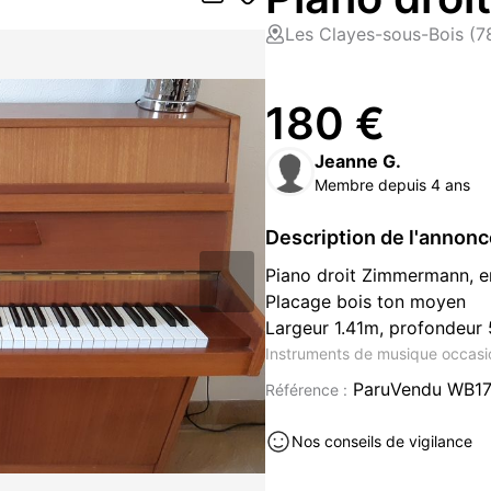
Les Clayes-sous-Bois (
180 €
Jeanne G.
Membre depuis 4 ans
Description de l'annon
Piano droit Zimmermann, e
Placage bois ton moyen
Largeur 1.41m, profondeur
Instruments de musique occasi
ParuVendu WB17
Référence :
Nos conseils de vigilance