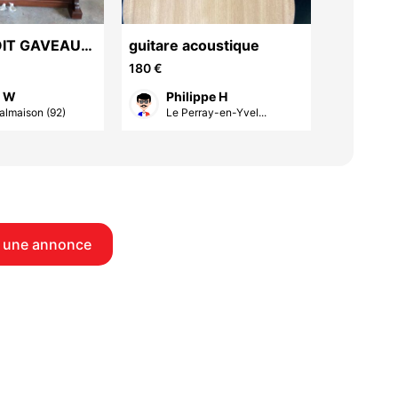
OIT GAVEAU
guitare acoustique
Orgue H
180 €
300 €
l W
Philippe H
Phi
almaison (92)
Le Perray-en-Yvel...
Le P
 une annonce