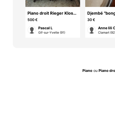
Piano droit Rieger Kloss
Djembé "bong
88 touches
vendre 30 euros Sv
500 €
30 €
Merci....bien.
Pascal L
Anne lili 
el...
Gif-sur-Yvette (91)
Clamart (92
Piano
ou
Piano dro