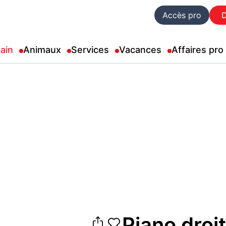
Accès pro
ain
Animaux
Services
Vacances
Affaires pro
Piano droi