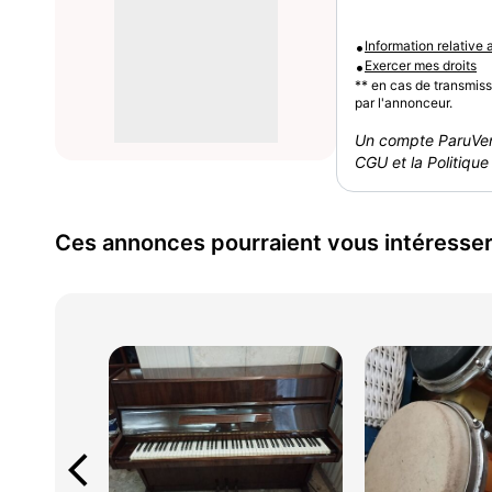
•
Information relative
•
Exercer mes droits
** en cas de transmis
par l'annonceur.
Un compte ParuVen
CGU et la Politique 
Ces annonces pourraient vous intéresse
arrow_back_ios