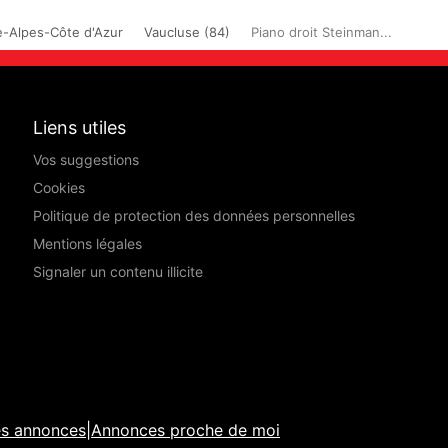
-Alpes-Côte d'Azur
Vaucluse (84)
Piano droit Steinman...
Liens utiles
Vos suggestions
Cookies
Politique de protection des données personnelles
Mentions légales
Signaler un contenu illicite
es annonces
|
Annonces proche de moi