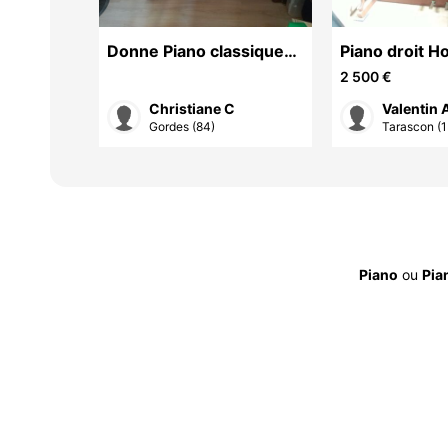
Donne Piano classique
Piano droit 
ancien, marque
Langlau 115c
2 500 €
GAVEAU, en bon état.
Christiane C
Valentin 
ze ...
Gordes (84)
Tarascon (1
Piano
ou
Pia