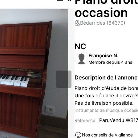
occasion
Bédarrides (84370)
NC
Françoise N.
Membre depuis 4 ans
Description de l'annon
Piano droit d'étude de bon
Une fois déplacé il devra ê
Pas de livraison possible.
Instruments de musique occasi
ParuVendu WB1
Référence :
Nos conseils de vigilance