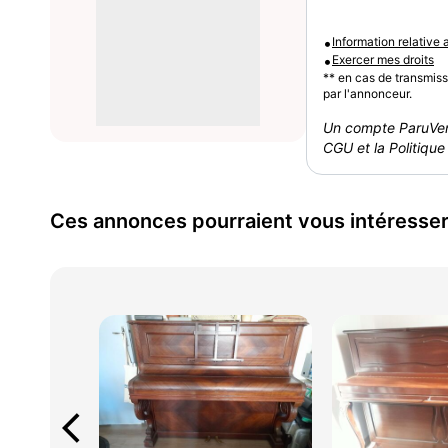
•
Information relative
•
Exercer mes droits
** en cas de transmis
par l'annonceur.
Un compte ParuVen
CGU et la Politique 
Ces annonces pourraient vous intéresse
arrow_back_ios