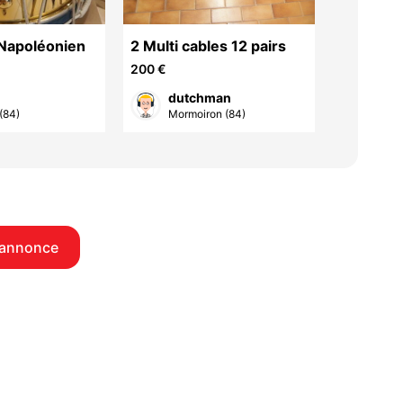
Napoléonien
2 Multi cables 12 pairs
guitare 
acousti
200 €
500 €
dutchman
Pau
(84)
Mormoiron (84)
Bagn
 annonce