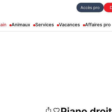
Accès pro
ain
Animaux
Services
Vacances
Affaires pro
Piano droi