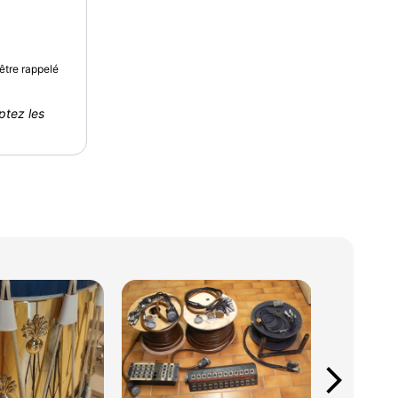
être rappelé
ptez les
arrow_forward_ios