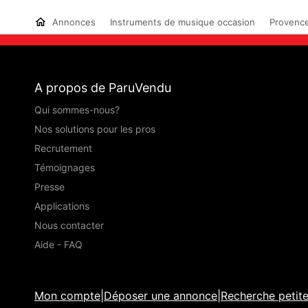
Annonces
Instruments de musique occasion
Provence
A propos de ParuVendu
Qui sommes-nous?
Nos solutions pour les pros
Recrutement
Témoignages
Presse
Applications
Nous contacter
Aide - FAQ
Mon compte
|
Déposer une annonce
|
Recherche petit