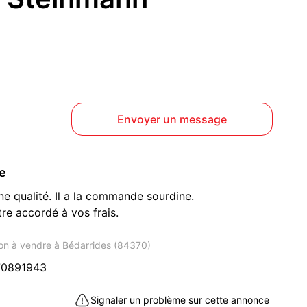
Envoyer un message
ce
ne qualité. Il a la commande sourdine.
tre accordé à vos frais.
on à vendre à Bédarrides (84370)
70891943
Signaler un problème sur cette annonce