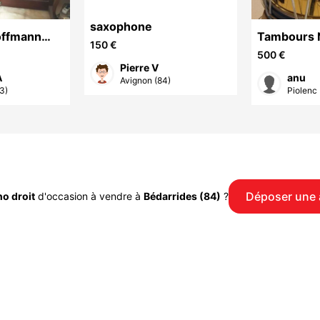
saxophone
Hoffmann
Tambours 
150 €
m
500 €
Pierre V
A
anu
Avignon (84)
3)
Piolenc 
Déposer une
no droit
d'occasion à vendre à
Bédarrides (84)
?