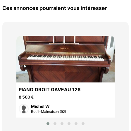
Ces annonces pourraient vous intéresser
Bat
300
PIANO DROIT GAVEAU 126
8 500 €
Michel W
Rueil-Malmaison (92)